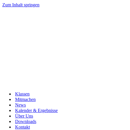
Zum Inhalt springen
Klassen
Mitmachen
News
Kalender & Ergebnisse
Über Uns
Downloads
Kontakt
Navigationsmenü
Navigationsmenü
Klassen
Mitmachen
News
Kalender & Ergebnisse
Über Uns